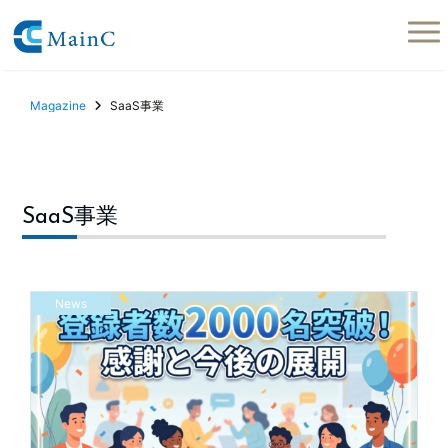
Magazine
SaaS事業
SaaS事業
News