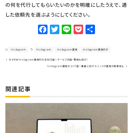
の何を代行してもらいたいのかを明確にしたうえで、適
した依頼先を選ぶようにしてください。
F
T
Li
P
共
a
w
n
o
有
c
it
e
c
Instagram
Instagram
Instagram運用
Instagram運用代行
e
te
k
おすすめInstagram運用代行会社10選｜サービス内容・費用も紹介！
b
r
et
Instagram運用のコツ7選｜集客に向けたインスタ運用の重要性も
o
o
関連記事
k