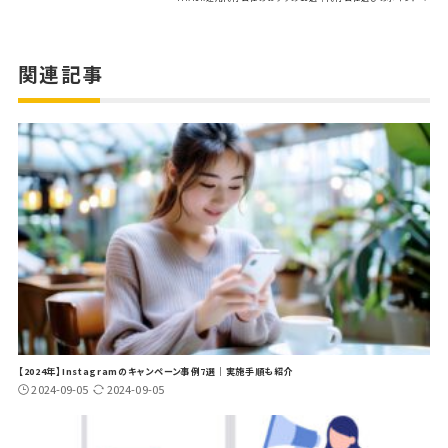
b
r
et
o
o
関連記事
k
【2024年】Instagramのキャンペーン事例7選｜実施手順も紹介
2024-09-05
2024-09-05