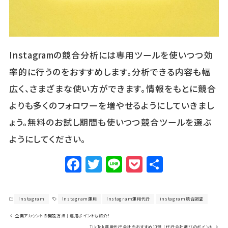
Instagramの競合分析には専用ツールを使いつつ効
率的に行うのをおすすめします。分析できる内容も幅
広く、さまざまな使い方ができます。情報をもとに競合
よりも多くのフォロワーを増やせるようにしていきまし
ょう。無料のお試し期間も使いつつ競合ツールを選ぶ
ようにしてください。
F
T
Li
P
共
a
w
n
o
有
c
it
e
c
Instagram
Instagram運用
Instagram運用代行
instagram競合調査
e
te
k
企業アカウントの開設方法｜運用ポイントも紹介！
TikTok運用代行会社のおすすめ10選｜代行会社選びのポイント