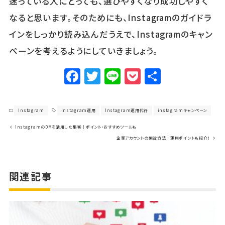
迷っている人にとっても、選びやすくなり成功しやすく
なると思います。そのためにも、Instagramのガイドラ
インをしっかり読み込んだうえで、Instagramのキャン
ペーンを考えるようにしていきましょう。
F
T
Li
P
共
a
w
n
o
有
c
it
e
c
Instagram
Instagram運用
Instagram運用代行
instagramキャンペーン
e
te
k
InstagramのDMを活用した集客｜ポイント・おすすめツールも
b
r
et
企業アカウントの開設方法｜運用ポイントも紹介！
o
o
関連記事
k